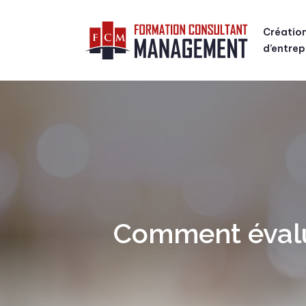
Créatio
d’entrep
Comment évalue