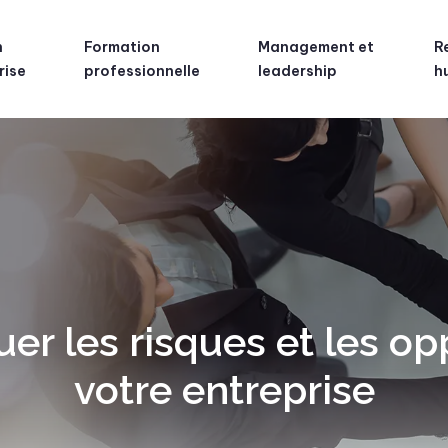
n
Formation
Management et
R
rise
professionnelle
leadership
h
r les risques et les op
votre entreprise