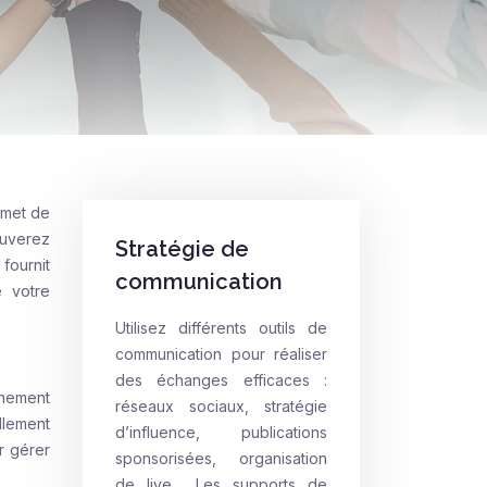
rmet de
ouverez
Stratégie de
 fournit
communication
e votre
Utilisez différents outils de
communication pour réaliser
des échanges efficaces :
énement
réseaux sociaux, stratégie
llement
d’influence, publications
r gérer
sponsorisées, organisation
de live… Les supports de