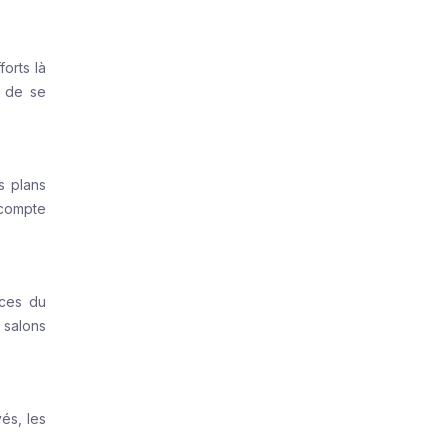
orts là
u de se
s plans
 compte
nces du
 salons
yés, les